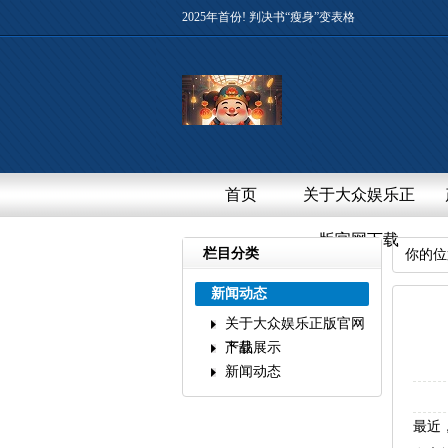
2025年首份!判决书“瘦身”变表格
首页
关于大众娱乐正
版官网下载
栏目分类
你的位
新闻动态
关于大众娱乐正版官网
下载
产品展示
新闻动态
最近